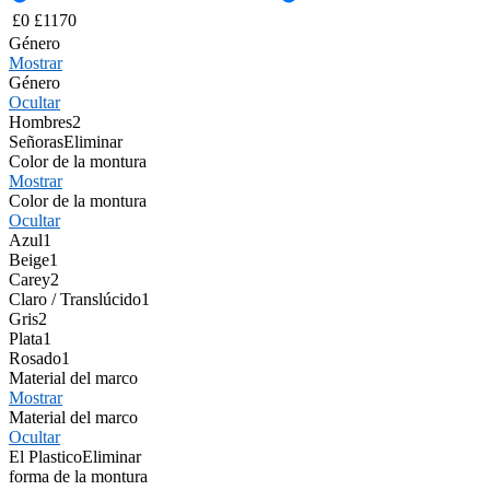
£
0
£
1170
Género
Mostrar
Género
Ocultar
Hombres
2
Señoras
Eliminar
Color de la montura
Mostrar
Color de la montura
Ocultar
Azul
1
Beige
1
Carey
2
Claro / Translúcido
1
Gris
2
Plata
1
Rosado
1
Material del marco
Mostrar
Material del marco
Ocultar
El Plastico
Eliminar
forma de la montura