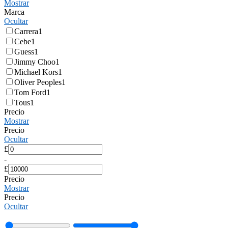
Mostrar
Marca
Ocultar
Carrera
1
Cebe
1
Guess
1
Jimmy Choo
1
Michael Kors
1
Oliver Peoples
1
Tom Ford
1
Tous
1
Precio
Mostrar
Precio
Ocultar
£
-
£
Precio
Mostrar
Precio
Ocultar