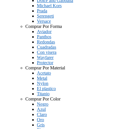
Dolce and Gabbana
Michael Kors
Prada
Serengeti
Versace
Comprar Por Forma
Aviador
Panthos
Redondas
Cuadradas
Con visera
Wayfarer
Protector
Comprar Por Material
Acetato
Metal
Nylon
El plastico
Titanio
Comprar Por Color
Negro
Azul
Claro
Oro
Gris