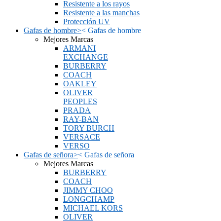
Resistente a los rayos
Resistente a las manchas
Protección UV
Gafas de hombre
>
<
Gafas de hombre
Mejores Marcas
ARMANI
EXCHANGE
BURBERRY
COACH
OAKLEY
OLIVER
PEOPLES
PRADA
RAY-BAN
TORY BURCH
VERSACE
VERSO
Gafas de señora
>
<
Gafas de señora
Mejores Marcas
BURBERRY
COACH
JIMMY CHOO
LONGCHAMP
MICHAEL KORS
OLIVER