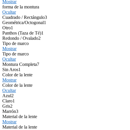
Mostrar
forma de la montura
Ocultar
Cuadrado / Rectángulo
3
Geométrica/Octogonal
1
Otro
1
Panthos (Taza de Té)
1
Redondo / Ovalado
2
Tipo de marco
Mostrar
Tipo de marco
Ocultar
Montura Completa
7
Sin Aros
1
Color de la lente
Mostrar
Color de la lente
Ocultar
Azul
2
Claro
1
Gris
2
Marrón
3
Material de la lente
Mostrar
Material de la lente