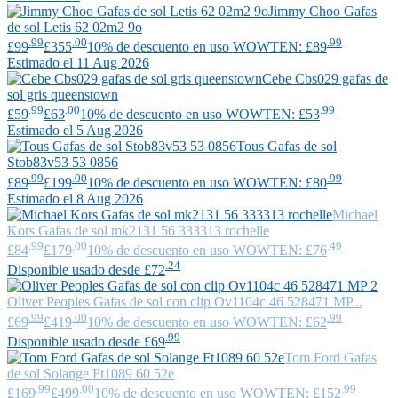
Jimmy Choo
Gafas
de sol Letis 62 02m2 9o
.99
.00
.99
£99
£355
10% de descuento en uso WOWTEN: £89
Estimado el 11 Aug 2026
Cebe
Cbs029 gafas de
sol gris queenstown
.99
.00
.99
£59
£63
10% de descuento en uso WOWTEN: £53
Estimado el 5 Aug 2026
Tous
Gafas de sol
Stob83v53 53 0856
.99
.00
.99
£89
£199
10% de descuento en uso WOWTEN: £80
Estimado el 8 Aug 2026
Michael
Kors
Gafas de sol mk2131 56 333313 rochelle
.99
.00
.49
£84
£179
10% de descuento en uso WOWTEN: £76
.24
Disponible usado desde £72
Oliver Peoples
Gafas de sol con clip Ov1104c 46 528471 MP...
.99
.00
.99
£69
£419
10% de descuento en uso WOWTEN: £62
.99
Disponible usado desde £69
Tom Ford
Gafas
de sol Solange Ft1089 60 52e
.99
.00
.99
£169
£499
10% de descuento en uso WOWTEN: £152