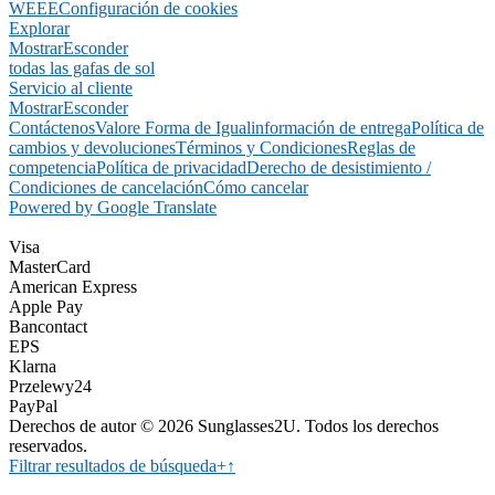
WEEE
Configuración de cookies
Explorar
Mostrar
Esconder
todas las gafas de sol
Servicio al cliente
Mostrar
Esconder
Contáctenos
Valore Forma de Igual
información de entrega
Política de
cambios y devoluciones
Términos y Condiciones
Reglas de
competencia
Política de privacidad
Derecho de desistimiento /
Condiciones de cancelación
Cómo cancelar
Powered by Google Translate
Visa
MasterCard
American Express
Apple Pay
Bancontact
EPS
Klarna
Przelewy24
PayPal
Derechos de autor © 2026 Sunglasses2U. Todos los derechos
reservados.
Filtrar resultados de búsqueda
+
↑