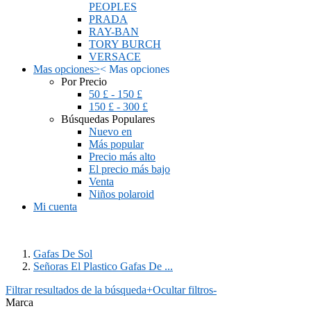
PEOPLES
PRADA
RAY-BAN
TORY BURCH
VERSACE
Mas opciones
>
<
Mas opciones
Por Precio
50 £ - 150 £
150 £ - 300 £
Búsquedas Populares
Nuevo en
Más popular
Precio más alto
El precio más bajo
Venta
Niños polaroid
Mi cuenta
Gafas De Sol
Señoras El Plastico Gafas De ...
Filtrar resultados de la búsqueda
+
Ocultar filtros
-
Marca