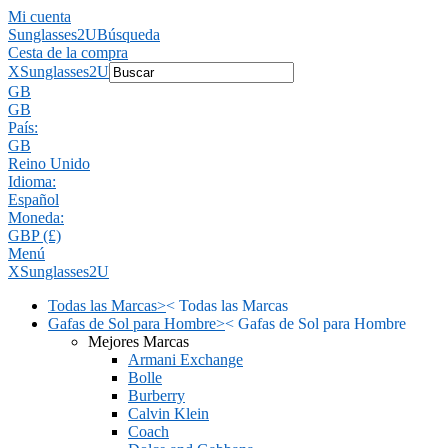
Mi cuenta
Sunglasses2U
Búsqueda
Cesta de la compra
X
Sunglasses2U
GB
GB
País:
GB
Reino Unido
Idioma:
Español
Moneda:
GBP (£)
Menú
X
Sunglasses2U
Todas las Marcas
>
<
Todas las Marcas
Gafas de Sol para Hombre
>
<
Gafas de Sol para Hombre
Mejores Marcas
Armani Exchange
Bolle
Burberry
Calvin Klein
Coach