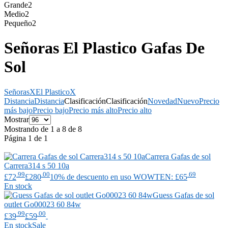
Grande
2
Medio
2
Pequeño
2
Señoras El Plastico Gafas De
Sol
Señoras
X
El Plastico
X
Distancia
Distancia
Clasificación
Clasificación
Novedad
Nuevo
Precio
más bajo
Precio bajo
Precio más alto
Precio alto
Mostrar
Mostrando de 1 a 8 de 8
Página 1 de 1
Carrera
Gafas de sol
Carrera314 s 50 10a
.99
.00
.69
£72
£280
10% de descuento en uso WOWTEN: £65
En stock
Guess
Gafas de sol
outlet Go00023 60 84w
.99
.00
£39
£59
En stock
Sale