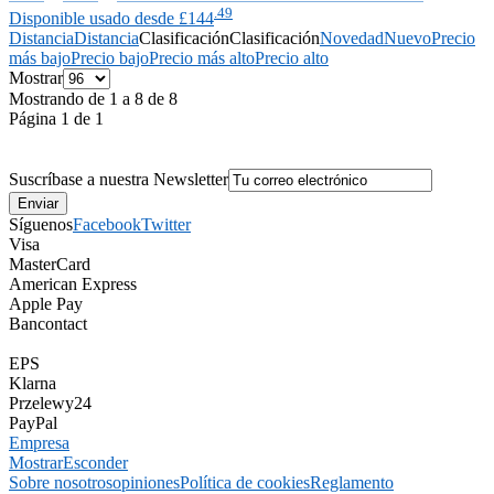
.49
Disponible usado desde £144
Distancia
Distancia
Clasificación
Clasificación
Novedad
Nuevo
Precio
más bajo
Precio bajo
Precio más alto
Precio alto
Mostrar
Mostrando de 1 a 8 de 8
Página 1 de 1
Suscríbase a nuestra Newsletter
Síguenos
Facebook
Twitter
Visa
MasterCard
American Express
Apple Pay
Bancontact
EPS
Klarna
Przelewy24
PayPal
Empresa
Mostrar
Esconder
Sobre nosotros
opiniones
Política de cookies
Reglamento