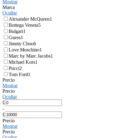
Mostrar
Marca
Ocultar
Alexander McQueen
1
Bottega Veneta
5
Bulgari
1
Guess
1
Jimmy Choo
6
Love Moschino
1
Marc by Marc Jacobs
1
Michael Kors
1
Pucci
2
Tom Ford
1
Precio
Mostrar
Precio
Ocultar
£
-
£
Precio
Mostrar
Precio
Ocultar