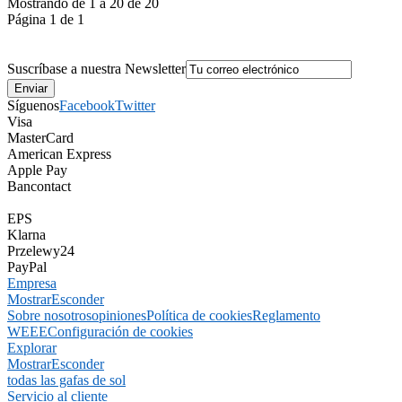
Mostrando de 1 a 20 de 20
Página 1 de 1
Suscríbase a nuestra Newsletter
Síguenos
Facebook
Twitter
Visa
MasterCard
American Express
Apple Pay
Bancontact
EPS
Klarna
Przelewy24
PayPal
Empresa
Mostrar
Esconder
Sobre nosotros
opiniones
Política de cookies
Reglamento
WEEE
Configuración de cookies
Explorar
Mostrar
Esconder
todas las gafas de sol
Servicio al cliente