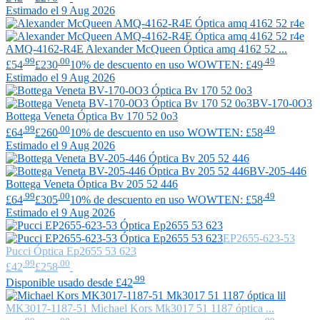
Estimado el 9 Aug 2026
AMQ-4162-R4E
Alexander McQueen
Óptica amq 4162 52 ...
.99
.00
.49
£54
£230
10% de descuento en uso WOWTEN: £49
Estimado el 9 Aug 2026
BV-170-0O3
Bottega Veneta
Óptica Bv 170 52 0o3
.99
.00
.49
£64
£260
10% de descuento en uso WOWTEN: £58
Estimado el 9 Aug 2026
BV-205-446
Bottega Veneta
Óptica Bv 205 52 446
.99
.00
.49
£64
£305
10% de descuento en uso WOWTEN: £58
Estimado el 9 Aug 2026
EP2655-623-53
Pucci
Óptica Ep2655 53 623
.99
.00
£42
£258
.99
Disponible usado desde £42
MK3017-1187-51
Michael Kors
Mk3017 51 1187 óptica ...