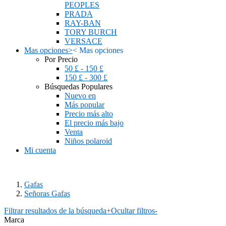
PEOPLES
PRADA
RAY-BAN
TORY BURCH
VERSACE
Mas opciones
>
<
Mas opciones
Por Precio
50 £ - 150 £
150 £ - 300 £
Búsquedas Populares
Nuevo en
Más popular
Precio más alto
El precio más bajo
Venta
Niños polaroid
Mi cuenta
Gafas
Señoras Gafas
Filtrar resultados de la búsqueda
+
Ocultar filtros
-
Marca