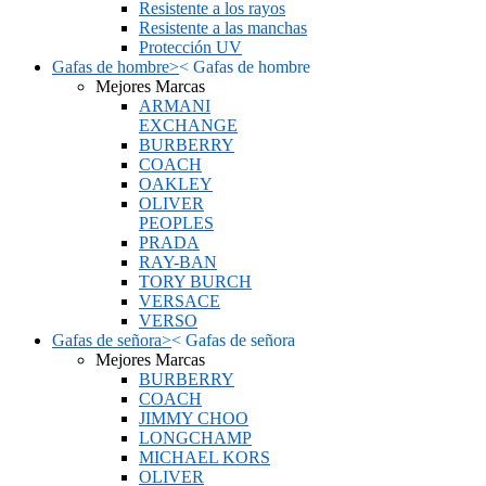
Resistente a los rayos
Resistente a las manchas
Protección UV
Gafas de hombre
>
<
Gafas de hombre
Mejores Marcas
ARMANI
EXCHANGE
BURBERRY
COACH
OAKLEY
OLIVER
PEOPLES
PRADA
RAY-BAN
TORY BURCH
VERSACE
VERSO
Gafas de señora
>
<
Gafas de señora
Mejores Marcas
BURBERRY
COACH
JIMMY CHOO
LONGCHAMP
MICHAEL KORS
OLIVER