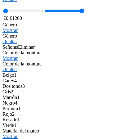
£
0
£
1200
Género
Mostrar
Género
Ocultar
Señoras
Eliminar
Color de la montura
Mostrar
Color de la montura
Ocultar
Beige
1
Carey
4
Dos tonos
3
Gris
2
Marrón
1
Negro
4
Púrpura
1
Rojo
2
Rosado
1
Verde
1
Material del marco
Mostrar