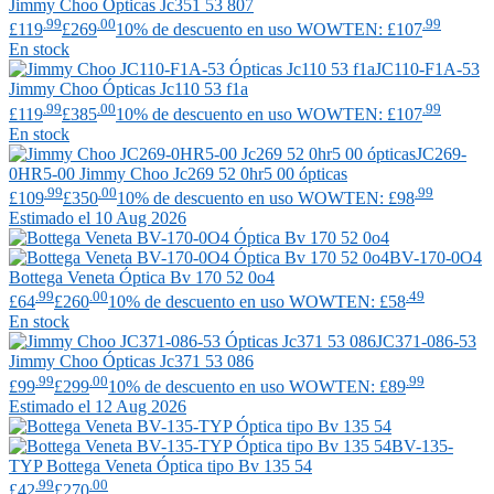
Jimmy Choo
Ópticas Jc351 53 807
.99
.00
.99
£119
£269
10% de descuento en uso WOWTEN: £107
En stock
JC110-F1A-53
Jimmy Choo
Ópticas Jc110 53 f1a
.99
.00
.99
£119
£385
10% de descuento en uso WOWTEN: £107
En stock
JC269-
0HR5-00
Jimmy Choo
Jc269 52 0hr5 00 ópticas
.99
.00
.99
£109
£350
10% de descuento en uso WOWTEN: £98
Estimado el 10 Aug 2026
BV-170-0O4
Bottega Veneta
Óptica Bv 170 52 0o4
.99
.00
.49
£64
£260
10% de descuento en uso WOWTEN: £58
En stock
JC371-086-53
Jimmy Choo
Ópticas Jc371 53 086
.99
.00
.99
£99
£299
10% de descuento en uso WOWTEN: £89
Estimado el 12 Aug 2026
BV-135-
TYP
Bottega Veneta
Óptica tipo Bv 135 54
.99
.00
£42
£270