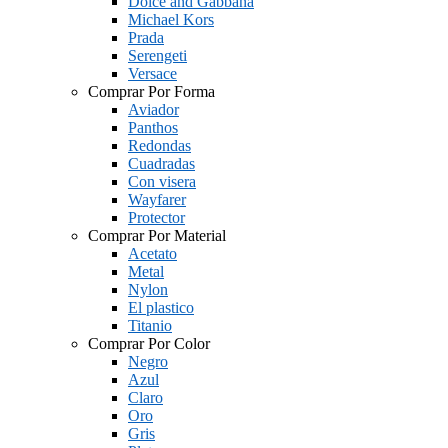
Dolce and Gabbana
Michael Kors
Prada
Serengeti
Versace
Comprar Por Forma
Aviador
Panthos
Redondas
Cuadradas
Con visera
Wayfarer
Protector
Comprar Por Material
Acetato
Metal
Nylon
El plastico
Titanio
Comprar Por Color
Negro
Azul
Claro
Oro
Gris