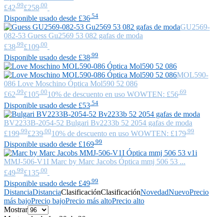
.99
.00
£42
£258
.54
Disponible usado desde £36
GU2569-
082-53
Guess
Gu2569 53 082 gafas de moda
.99
.00
£38
£109
.99
Disponible usado desde £38
MOL590-
086
Love Moschino
Óptica Mol590 52 086
.99
.00
.69
£62
£105
10% de descuento en uso WOWTEN: £56
.54
Disponible usado desde £53
BV2233B-2054-52
Bulgari
Bv2233b 52 2054 gafas de moda
.99
.00
.99
£199
£239
10% de descuento en uso WOWTEN: £179
.99
Disponible usado desde £169
MMJ-506-V1I
Marc by Marc Jacobs
Óptica mmj 506 53 ...
.99
.00
£49
£135
.99
Disponible usado desde £49
Distancia
Distancia
Clasificación
Clasificación
Novedad
Nuevo
Precio
más bajo
Precio bajo
Precio más alto
Precio alto
Mostrar