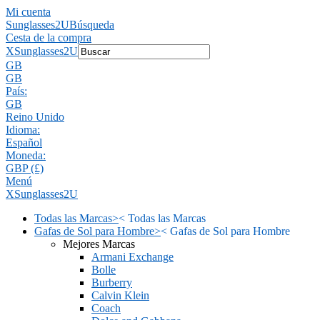
Mi cuenta
Sunglasses2U
Búsqueda
Cesta de la compra
X
Sunglasses2U
GB
GB
País:
GB
Reino Unido
Idioma:
Español
Moneda:
GBP (£)
Menú
X
Sunglasses2U
Todas las Marcas
>
<
Todas las Marcas
Gafas de Sol para Hombre
>
<
Gafas de Sol para Hombre
Mejores Marcas
Armani Exchange
Bolle
Burberry
Calvin Klein
Coach