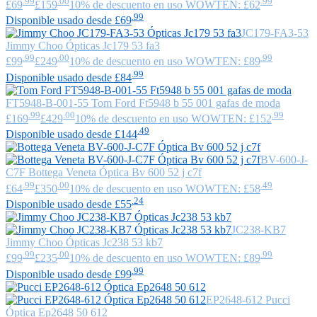
.99
.00
.99
£69
£159
10% de descuento en uso WOWTEN: £62
.99
Disponible usado desde £69
JC179-FA3-53
Jimmy Choo
Ópticas Jc179 53 fa3
.99
.00
.99
£99
£249
10% de descuento en uso WOWTEN: £89
.99
Disponible usado desde £84
FT5948-B-001-55
Tom Ford
Ft5948 b 55 001 gafas de moda
.99
.00
.99
£169
£429
10% de descuento en uso WOWTEN: £152
.49
Disponible usado desde £144
BV-600-J-
C7F
Bottega Veneta
Óptica Bv 600 52 j c7f
.99
.00
.49
£64
£350
10% de descuento en uso WOWTEN: £58
.24
Disponible usado desde £55
JC238-KB7
Jimmy Choo
Ópticas Jc238 53 kb7
.99
.00
.99
£99
£235
10% de descuento en uso WOWTEN: £89
.99
Disponible usado desde £99
EP2648-612
Pucci
Óptica Ep2648 50 612