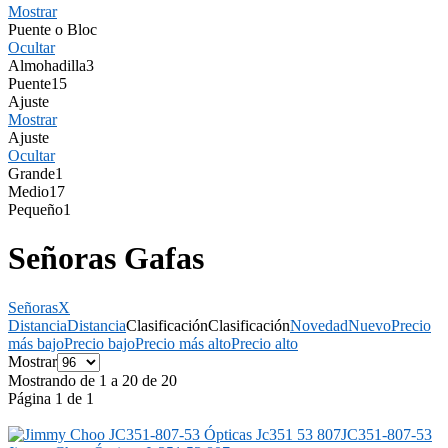
Mostrar
Puente o Bloc
Ocultar
Almohadilla
3
Puente
15
Ajuste
Mostrar
Ajuste
Ocultar
Grande
1
Medio
17
Pequeño
1
Señoras Gafas
Señoras
X
Distancia
Distancia
Clasificación
Clasificación
Novedad
Nuevo
Precio
más bajo
Precio bajo
Precio más alto
Precio alto
Mostrar
Mostrando de 1 a 20 de 20
Página 1 de 1
JC351-807-53