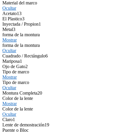
Material del marco
Ocultar
Acetato
13
El Plastico
3
Inyectada / Propion
1
Metal
3
forma de la montura
Mostrar
forma de la montura
Ocultar
Cuadrado / Rectángulo
6
Mariposa
1
Ojo de Gato
2
Tipo de marco
Mostrar
Tipo de marco
Ocultar
Montura Completa
20
Color de la lente
Mostrar
Color de la lente
Ocultar
Claro
1
Lente de demostración
19
Puente o Bloc